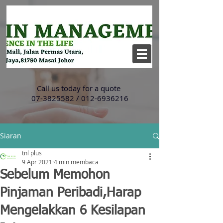
Call us today for a quote
07-3825582
/
012-6936216
Siaran
tnl plus
9 Apr 2021
4 min membaca
Sebelum Memohon
Pinjaman Peribadi,Harap
Mengelakkan 6 Kesilapan