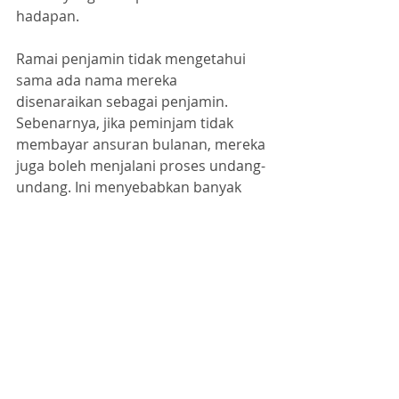
hadapan.
Ramai penjamin tidak mengetahui 
sama ada nama mereka 
disenaraikan sebagai penjamin. 
Sebenarnya, jika peminjam tidak 
membayar ansuran bulanan, mereka 
juga boleh menjalani proses undang-
undang. Ini menyebabkan banyak 
penjamin diisytiharkan muflis atau 
disenarai hitam dan tidak dapat 
memohon pinjaman sendiri.
Sebagai penjamin, penting untuk 
mengetahui sama ada peminjam 
akan membayar hutang tepat pada 
waktunya. Jika tidak, penjamin juga 
boleh diseret ke mahkamah untuk 
mengemukakan tuntutan. Oleh itu, 