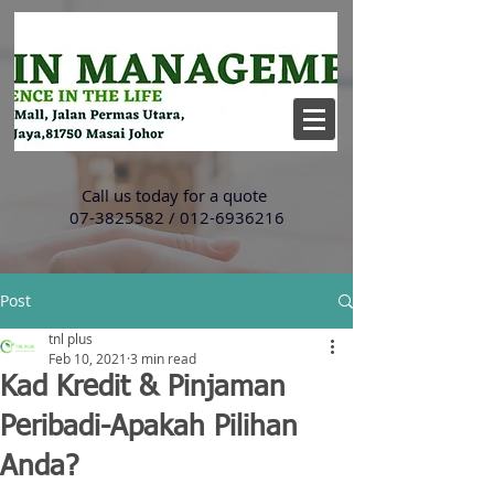
Call us today for a quote
07-3825582
/
012-6936216
Post
tnl plus
Feb 10, 2021
3 min read
Kad Kredit & Pinjaman
Peribadi-Apakah Pilihan
Anda?