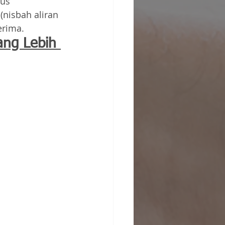
us 
nisbah aliran 
erima.
ng Lebih 