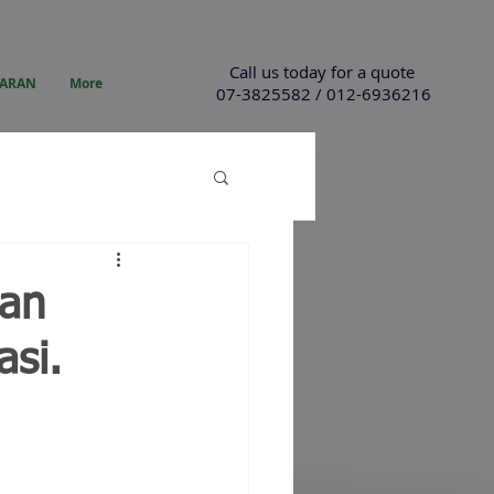
Call us today for a quote
YARAN
More
07-3825582 / 012-6936216
ian
si.