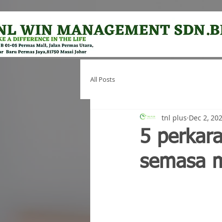
All Posts
tnl plus
Dec 2, 20
5 perkara
semasa m