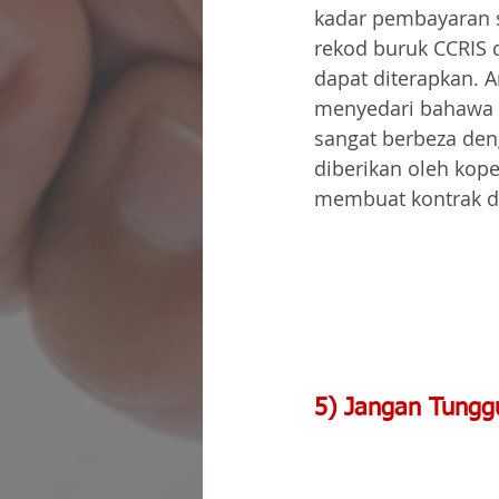
kadar pembayaran s
rekod buruk CCRIS 
dapat diterapkan. 
menyedari bahawa h
sangat berbeza den
diberikan oleh koper
membuat kontrak d
5) Jangan Tunggu