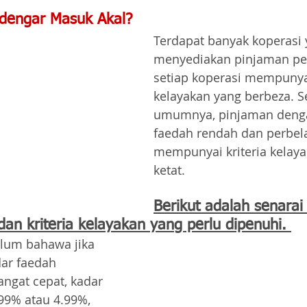
rdengar Masuk Akal?
Terdapat banyak koperasi 
menyediakan pinjaman per
setiap koperasi mempunyai
kelayakan yang berbeza. S
umumnya, pinjaman denga
faedah rendah dan perbela
mempunyai kriteria kelaya
ketat.
Berikut adalah senarai
 dan kriteria kelayakan yang perlu dipenuhi. 
klum bahawa jika 
ar faedah 
ngat cepat, kadar 
99% atau 4.99%, 