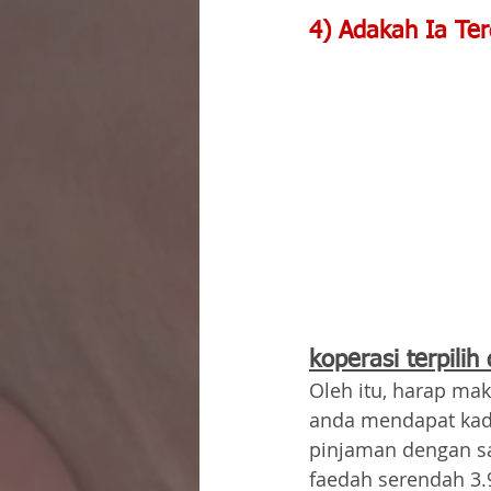
4) 
Adakah Ia Te
koperasi terpilih
Oleh itu, harap ma
anda mendapat kad
pinjaman dengan sa
faedah serendah 3.