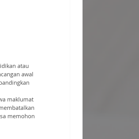
dikan atau 
ncangan awal 
bandingkan 
awa maklumat 
 membatalkan 
masa memohon 