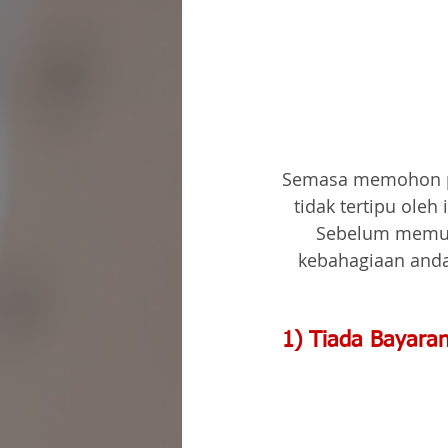
Semasa memohon pi
tidak tertipu ole
Sebelum memut
kebahagiaan anda
1) Tiada Bayara