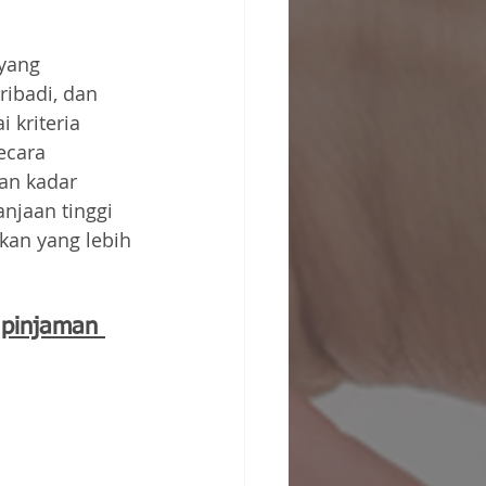
yang 
ibadi, dan 
 kriteria 
ecara 
n kadar 
njaan tinggi 
kan yang lebih 
 pinjaman 