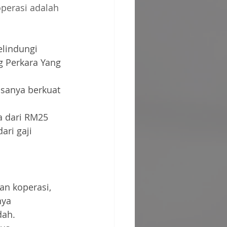
perasi adalah 
lindungi 
g Perkara Yang 
asanya berkuat 
 dari RM25 
ri gaji 
 koperasi, 
nya 
ah. 