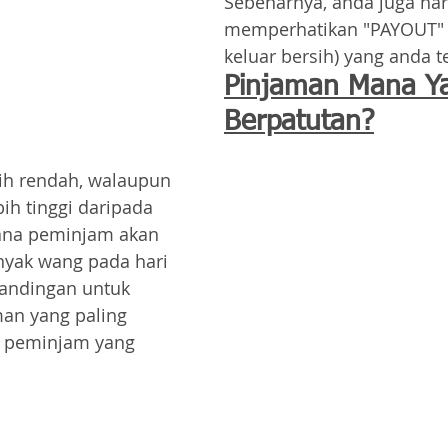
Sebenarnya, anda juga har
memperhatikan "PAYOUT" (
keluar bersih) yang anda t
Pinjaman Mana Ya
Berpatutan?
ih rendah, walaupun 
ih tinggi daripada 
rana peminjam akan 
yak wang pada hari 
andingan untuk 
an yang paling 
i peminjam yang 