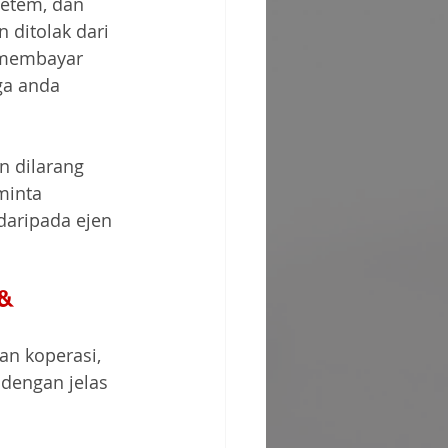
etem, dan 
 ditolak dari 
 membayar 
a anda 
n dilarang 
minta 
aripada ejen 
& 
 koperasi, 
dengan jelas 