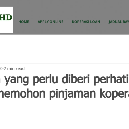
HOME
APPLY ONLINE
KOPERASI LOAN
JADUAL BA
20
2 min read
 yang perlu diberi perhat
emohon pinjaman kopera