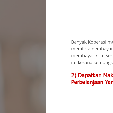
Banyak Koperasi me
meminta pembayara
membayar komisen s
itu kerana kemungk
2) Dapatkan Mak
Perbelanjaan Yan