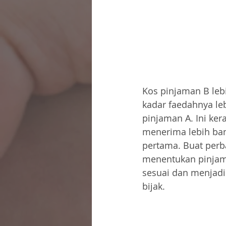
Kos pinjaman B leb
kadar faedahnya leb
pinjaman A. Ini ke
menerima lebih ban
pertama. Buat perb
menentukan pinjam
sesuai dan menjad
bijak.