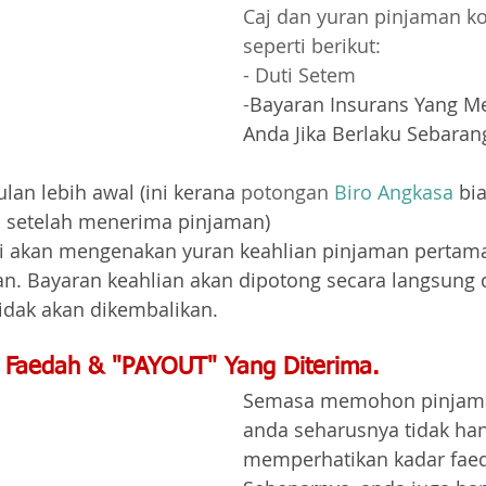
Caj dan yuran pinjaman ko
seperti berikut:
- Duti Setem
-
Bayaran Insurans Yang Me
Anda Jika Berlaku Sebaran
lan lebih awal (ini kerana 
potongan 
Biro Angkasa
bi
n setelah menerima pinjaman)
i akan mengenakan yuran keahlian pinjaman pertama
n. Bayaran keahlian akan dipotong secara langsung da
idak akan dikembalikan.
 Faedah & "PAYOUT" Yang Diterima.
Semasa memohon pinjaman
anda seharusnya tidak ha
memperhatikan kadar faed